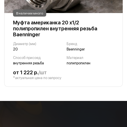
В наличии много
Муфта американка 20 х1/2
полипропилен внутренняя резьба
Baenninger
Диаметр (мм)
Бренд
20
Baenninger
Способ присоед.
Материал
внутренняя резьба
полипропилен
от 1 222 р.
/шт
*актуальная цена по запросу