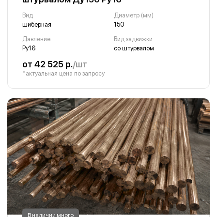
Вид
Диаметр (мм)
шиберная
150
Давление
Вид задвижки
Ру16
со штурвалом
от 42 525 р.
/шт
*актуальная цена по запросу
В наличии много