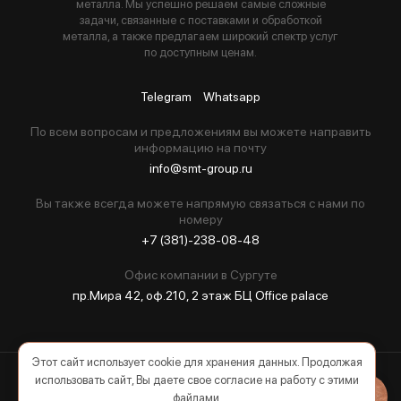
металла. Мы успешно решаем самые сложные
задачи, связанные с поставками и обработкой
металла, а также предлагаем широкий спектр услуг
по доступным ценам.
Telegram
Whatsapp
По всем вопросам и предложениям вы можете направить
информацию на почту
info@smt-group.ru
Вы также всегда можете напрямую связаться с нами по
номеру
+7 (381)-238-08-48
Офис компании в Сургуте
пр.Мира 42, оф.210, 2 этаж БЦ Оffice palace
Этот сайт использует cookie для хранения данных. Продолжая
использовать сайт, Вы даете свое согласие на работу с этими
2026 © Все права защищены
файлами.