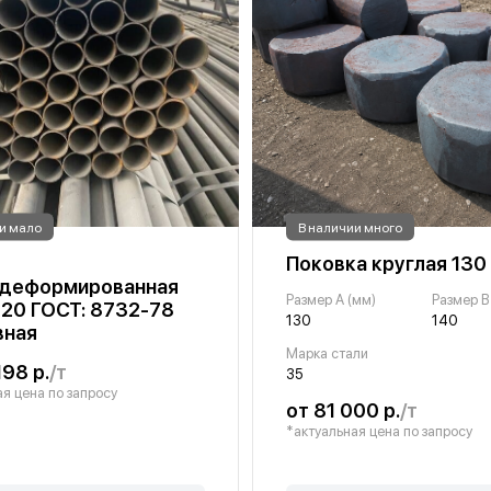
и мало
В наличии много
Поковка круглая 130
едеформированная
Размер A (мм)
Размер B
 20 ГОСТ: 8732-78
130
140
вная
Марка стали
198 р.
/т
35
я цена по запросу
от 81 000 р.
/т
*актуальная цена по запросу