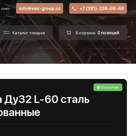
 счёт
info@smt-group.ru
+7 (381)-238-08-48
Каталог товаров
В корзине:
0 позиций
В наличии
 Ду32 L-60 сталь
ованные