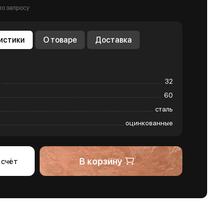
по запросу
истики
О товаре
Доставка
32
60
сталь
оцинкованные
В корзину
 счёт