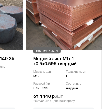
В наличии мало
 140 35
Медный лист М1т 1
х0.5х0.595 твердый
 (мм)
Марка меди
Толщина (мм)
М1т
1
Раскрой (м)
Состояние
0.5х0.595
твердый
от 4 140 р.
/шт
*актуальная цена по запросу