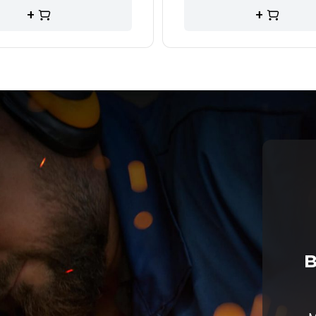
+
+
в