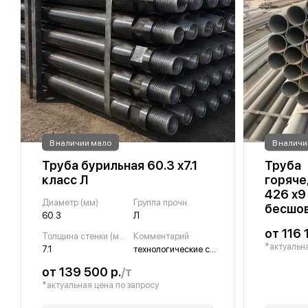
В наличии мало
В наличи
Труба бурильная 60.3 х7.1
Труба
класс Л
горяч
426 х9
Диаметр (мм)
Группа прочн.
бесшо
60.3
Л
от 116 
Толщина стенки (мм)
Комментарий
*актуальна
7.1
технологические с прив.замками
от 139 500 р.
/т
*актуальная цена по запросу