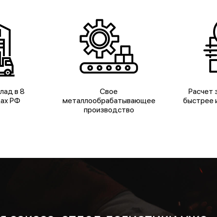
лад в 8
Свое
Расчет з
дах РФ
металлообрабатывающее
быстрее и
производство