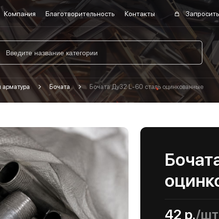
Компания
Благотворительность
Контакты
Запросить
я арматура
Бочата
Бочата Ду32 L-60 сталь оцинкованные
Бочата
оцинк
42 р.
/шт