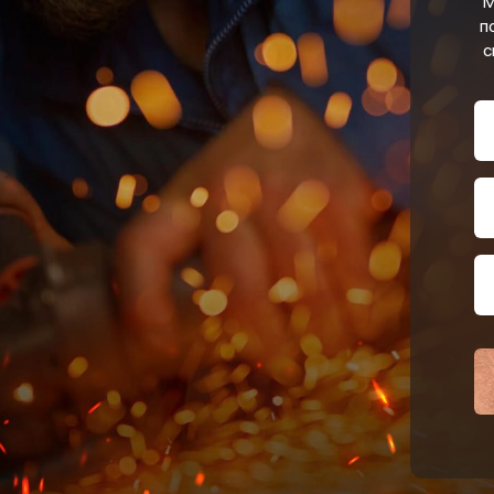
М
п
с